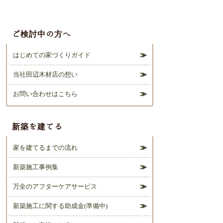
ご覧い
ムへ
カー
ただき
希望
たい物
小売
ご検討中の方へ
件です
価格
はじめての家づくりガイド
の
５
０％
当社田辺木材店の想い
オフ
お問い合わせはこちら
（工
完全予
事
約制と
費、
なって
新築を建てる
税
おりま
別）
す。
家を建てるまでの流れ
など
新築施工事例集
見学ご
特価
希望の
でお
万全のアフターケアサービス
方は田
求め
辺木材
新築施工に関する助成金(準備中)
いた
店（０
だけ