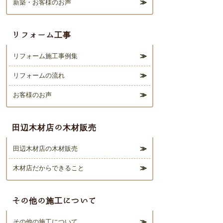
新築・お客様のお声
９２－
るチ
５７４
ャン
－７１
ス！
リフォーム工事
７７）
までご
ご来
リフォーム施工事例集
連絡
場特
または
リフォームの流れ
典も
お問い
準備
合わせ
お客様のお声
して
フォー
お待
ムより
田辺木材店の木材販売
ちい
お申込
みくだ
たし
田辺木材店の木材販売
さい。
てお
りま
木材店だからできること
す。
ご家
その他の施工について
族お
その他の施工について
揃い