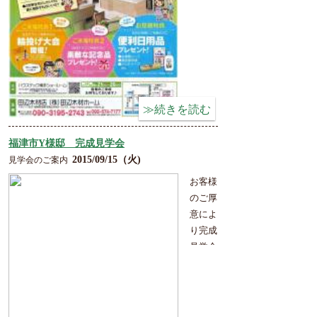
博多
本店
内
ハウ
ステ
ック
博多
シュ
ール
福津市Y様邸 完成見学会
2015/09/15（火)
見学会のご案内
ーム
に
お客様
て
のご厚
意によ
”住ま
り完成
い作
見学会
り相
を開催
談
いたし
会”
を
ます。
開催