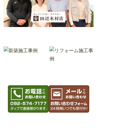
テム
１０：
バ
００～
１６：
ス、
００
洗面
化粧
場
台、
所 ：
トイ
福津市
レな
ど取
特
り揃
徴 ：
えて
ビルト
お待
インガ
ちい
レージ
たし
バイク
てお
好き、
りま
お電話でのお問い
メールでのお問い
車好き
す。
合わせはこちら
合わせはこちら
お
の方に
092-574-7177
問い合わせフォー
メー
は是非