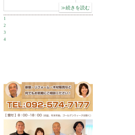
日
いた
時 ：
しま
1
１１
す。
2
月 ７
3
日
4
（土）
2016
～ ８
年8月
日
21日
（日）、
（日）
１１月
- Powered by PHP工房 -
１４日
10：3
（土）
0～1
～１５
7：00
日
（日）
キッ
チ
全て
ン、
の日程
シス
とも