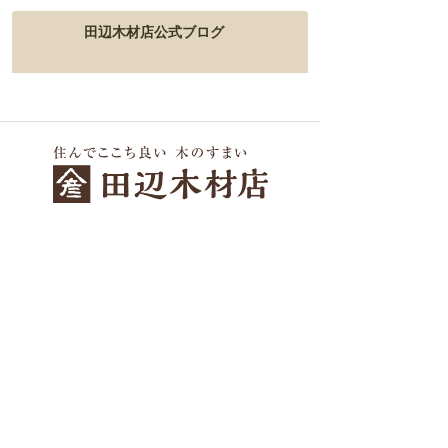
田辺木材店公式ブログ
〒811-1302福岡県福岡市南区井尻5-13-15
092-574-7177
受付／年中無休(年末年始を除く)
FAX／092-574-7178
メールお問い合わせはこちら
ご検討中の方へ